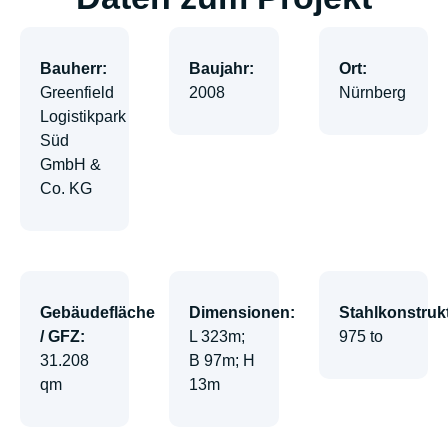
Bauherr:
Baujahr:
Ort:
Greenfield
2008
Nürnberg
Logistikpark
Süd
GmbH &
Co. KG
Gebäudefläche
Dimensionen:
Stahlkonstruk
/ GFZ:
L 323m;
975 to
31.208
B 97m; H
qm
13m