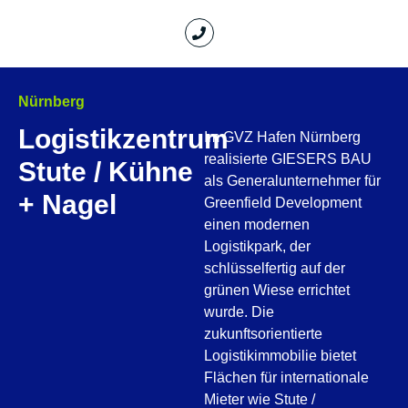
Nürnberg
Logistikzentrum
Im GVZ Hafen Nürnberg
realisierte GIESERS BAU
Stute / Kühne
als Generalunternehmer für
+ Nagel
Greenfield Development
einen modernen
Logistikpark, der
schlüsselfertig auf der
grünen Wiese errichtet
wurde. Die
zukunftsorientierte
Logistikimmobilie bietet
Flächen für internationale
Mieter wie Stute /