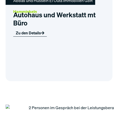
Abbas und Hussein El Outa Immobilien GbR
Hamminkeln
Autohaus und Werkstatt mt
Büro
Zu den Details