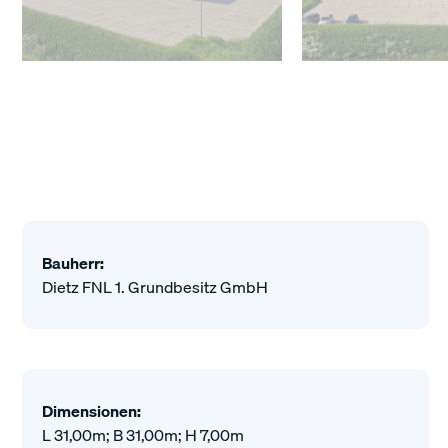
Bauherr:
Dietz FNL 1. Grundbesitz GmbH
Dimensionen:
L 31,00m; B 31,00m; H 7,00m